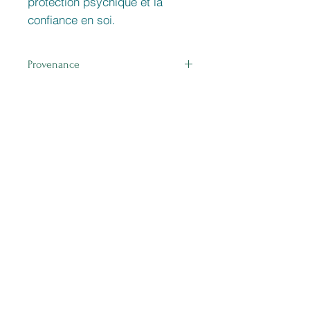
protection psychique et la
confiance en soi.
Provenance
Afrique du Sud
Related Products