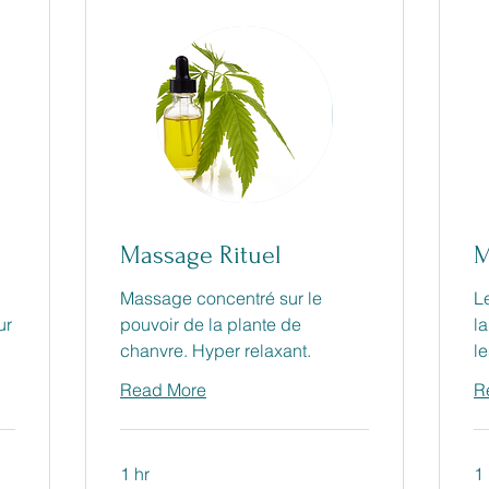
Massage Rituel
M
Massage concentré sur le
L
ur
pouvoir de la plante de
l
chanvre. Hyper relaxant.
l
Read More
R
1 hr
1 