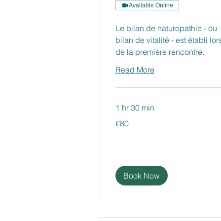
Available Online
Le bilan de naturopathie - ou
bilan de vitalité - est établi lor
de la première rencontre.
Read More
1 hr 30 min
80
€80
euros
Book Now