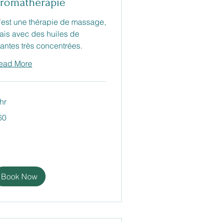
romathérapie
’est une thérapie de massage,
ais avec des huiles de
lantes très concentrées.
ead More
hr
60
ros
Book Now