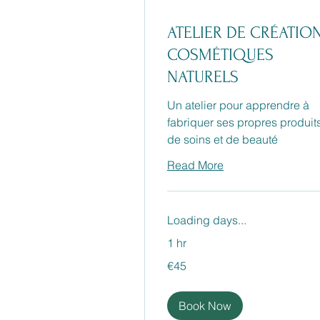
ATELIER DE CRÉATIO
COSMÉTIQUES
NATURELS
Un atelier pour apprendre à
fabriquer ses propres produit
de soins et de beauté
Read More
Loading days...
1 hr
45
€45
euros
Book Now