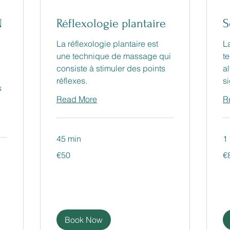
N
Réflexologie plantaire
S
La réflexologie plantaire est
L
une technique de massage qui
t
consiste à stimuler des points
al
réflexes.
s
s
Read More
R
45 min
1
50
80
€50
€
euros
eu
Book Now