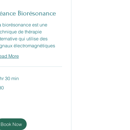
éance Biorésonance
a biorésonance est une
echnique de thérapie
ternative qui utilise des
ignaux électromagnétiques
ead More
 hr 30 min
80
ros
Book Now