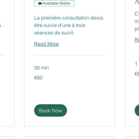
A
Available Online
C
La première consultation devra
m
s
être suivie d'une à trois
p
séances de suivit.
R
Read More
1 
30 min
60
€
eu
60
€60
euros
Book Now