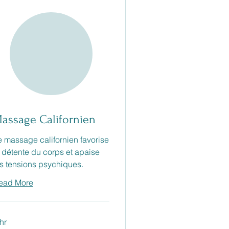
assage Californien
e massage californien favorise
a détente du corps et apaise
es tensions psychiques.
ead More
hr