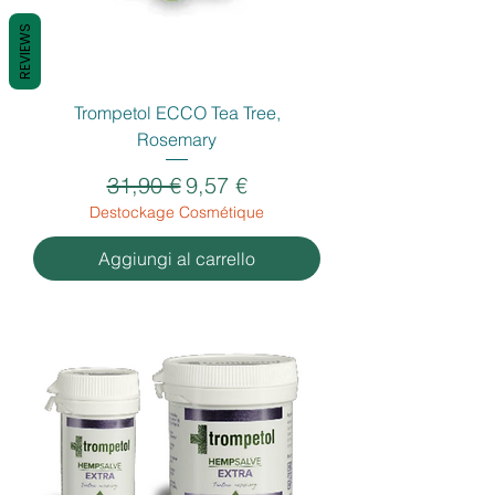
REVIEWS
Trompetol ECCO Tea Tree,
Rosemary
Prezzo regolare
Prezzo scontato
31,90 €
9,57 €
Destockage Cosmétique
Aggiungi al carrello