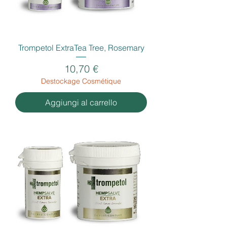
Trompetol ExtraTea Tree, Rosemary
Prezzo
10,70 €
Destockage Cosmétique
Aggiungi al carrello