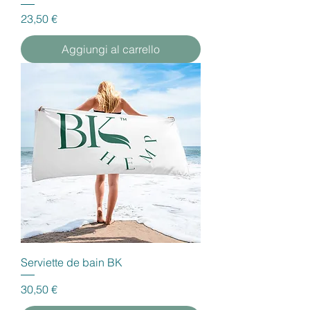
Prezzo
23,50 €
Aggiungi al carrello
Serviette de bain BK
Prezzo
30,50 €