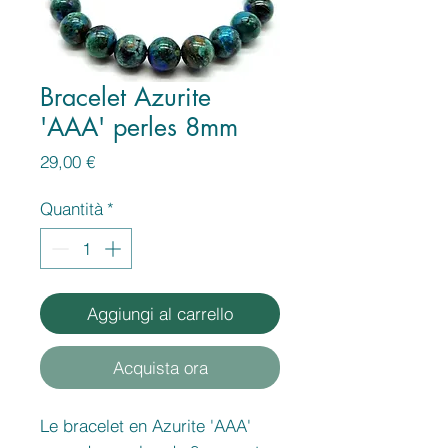
Bracelet Azurite
'AAA' perles 8mm
Prezzo
29,00 €
Quantità
*
Aggiungi al carrello
Acquista ora
Le bracelet en Azurite 'AAA'