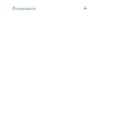
Provenance
Zombie
Prodotti correlati