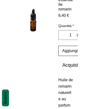
lle
romarin
Prezzo
6,40 €
Quantità
*
Aggiungi al carrello
Acquista ora
Huile de
romarin
naturell
REVIEWS
e au
parfum