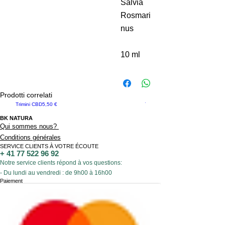
Salvia
Rosmari
nus
10 ml
Prodotti correlati
Prezzo
Trimini CBD
5,50 €
Trimala CBD
BK NATURA
Qui sommes nous?
Conditions générales
SERVICE CLIENTS À VOTRE ÉCOUTE
+
41 77 522 96 92
Notre service clients répond à vos questions:
- Du lundi au vendredi : de 9h00 à 16h00
Paiement