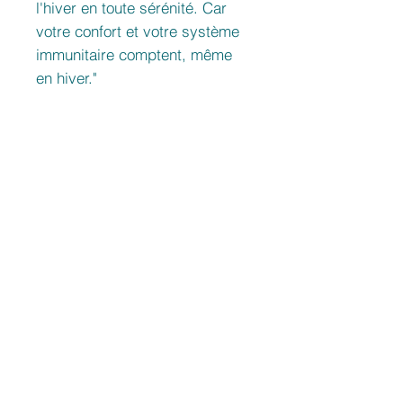
l'hiver en toute sérénité. Car
votre confort et votre système
immunitaire comptent, même
en hiver."
Ingrédients
Feuilles de chanvre (Cannabis
CBD
Sativa L, issu du catalogue EU)
Framboise
<5%
Fruit et fleur de Sureau
THC
Fleur de Tilleul
Pomme
<0.2%
Aspérule
Prunellier
Prodotti correlati