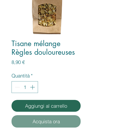
Tisane mélange
Règles douloureuses
Prezzo
8,90 €
Quantità
*
Aggiungi al carrello
Acquista ora