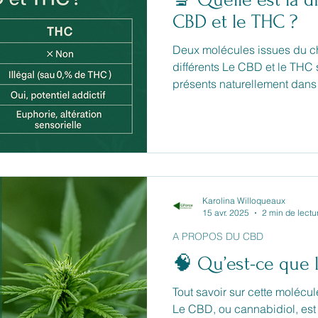
CBD et le THC ?
Deux molécules issues du cha
différents Le CBD et le THC sont deux cannabinoïdes
présents naturellement dans
(Cannabis Sativa L.). Bien q
plante, leurs effets, leur statu
radicalement différents.
Karolina Willoqueaux
15 avr. 2025
2 min de lectu
A PROPOS DU CBD
🧠 Qu’est-ce que 
Tout savoir sur cette molécul
Le CBD, ou cannabidiol, es