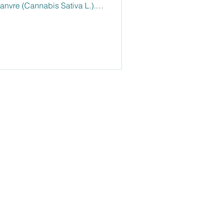
anvre (Cannabis Sativa L.).
 provoque aucun effet
ent ce qui rend le CBD si
ise sans faire planer.
 VOTRE ÉCOUTE
2
répond à vos questions:
i : de 9h00 à 16h00