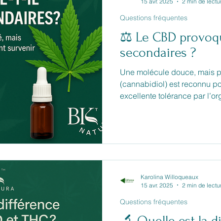
15 avr. 2025
2 min de lectu
Questions fréquentes
⚖️ Le CBD provoque
secondaires ?
Une molécule douce, mais pas s
(cannabidiol) est reconnu po
excellente tolérance par l’o
THC, il ne provoque aucun e
pour tout actif naturel, cert
ressentir de légers effets sec
des premières utilisations o
Karolina Willoqueaux
15 avr. 2025
2 min de lectu
Questions fréquentes
🔬 Quelle est la d