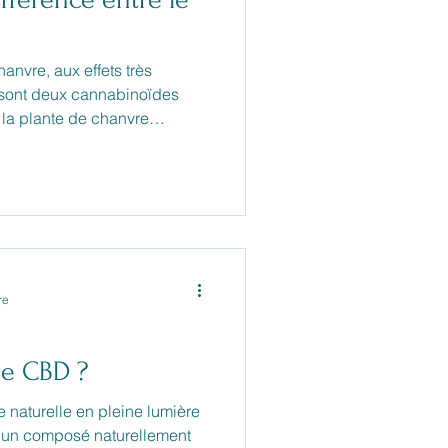
nvre, aux effets très
 la plante de chanvre
u’ils proviennent de la même
t légal et leur utilisation sont
re
le CBD ?
e naturelle en pleine lumière
t un composé naturellement