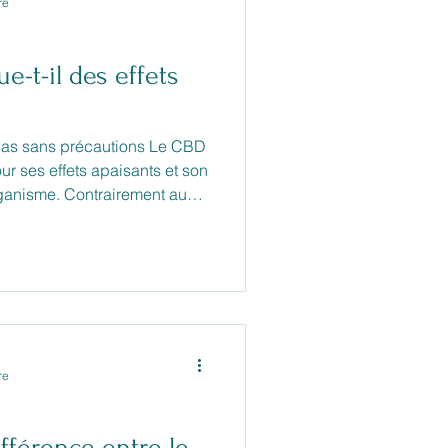
re
-t-il des effets
ans précautions Le CBD
ur ses effets apaisants et son
rganisme. Contrairement au
ffet psychoactif. Mais comme
aines personnes peuvent
ondaires, en particulier lors
u à doses élevées.
re
ifférence entre le