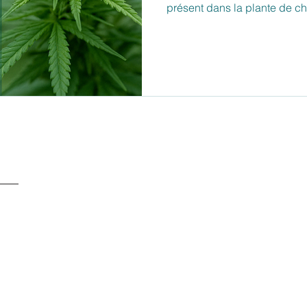
présent dans la plante de ch
Contrairement au THC, il ne
psychotrope. C’est précisém
populaire aujourd’hui : il apa
SERVICE CLIENTS À
+ 41 77 522 96 9
Notre service clients 
- Du lundi au vendred