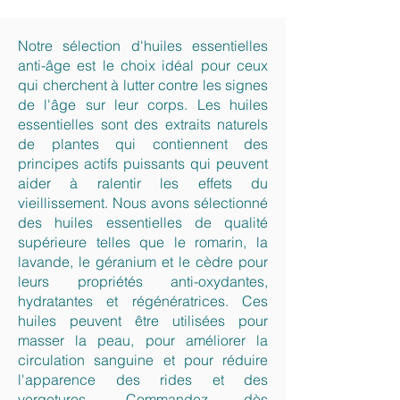
r
0
o
p
1
r
Notre sélection d'huiles essentielles
0
o
M
anti-âge est le choix idéal pour ceux
1
i
0
qui cherchent à lutter contre les signes
l
M
de l'âge sur leur corps. Les huiles
l
i
i
essentielles sont des extraits naturels
l
l
l
de plantes qui contiennent des
i
i
t
principes actifs puissants qui peuvent
l
e
aider à ralentir les effets du
i
r
t
vieillissement. Nous avons sélectionné
e
des huiles essentielles de qualité
r
supérieure telles que le romarin, la
lavande, le géranium et le cèdre pour
leurs propriétés anti-oxydantes,
hydratantes et régénératrices. Ces
huiles peuvent être utilisées pour
masser la peau, pour améliorer la
circulation sanguine et pour réduire
l'apparence des rides et des
vergetures. Commandez dès