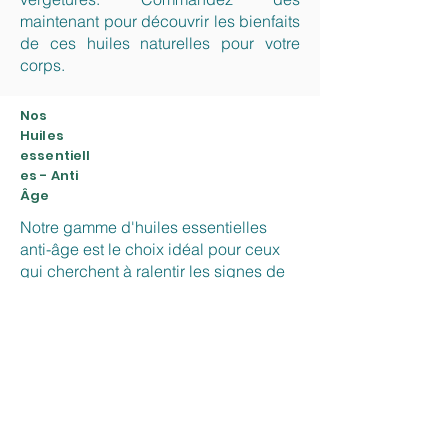
maintenant pour découvrir les bienfaits
de ces huiles naturelles pour votre
corps.
Nos
Huiles
essentiell
es - Anti
Âge
Notre gamme d'huiles essentielles
anti-âge est le choix idéal pour ceux
qui cherchent à ralentir les signes de
vieillissement de la peau. Nous avons
soigneusement sélectionné des huiles
essentielles de qualité supérieure qui
ont été prouvées pour avoir des
propriétés anti-oxydantes, hydratantes
et régénératrices. Les huiles
essentielles d'argan, de rose
musquée, de lavande et de bois de