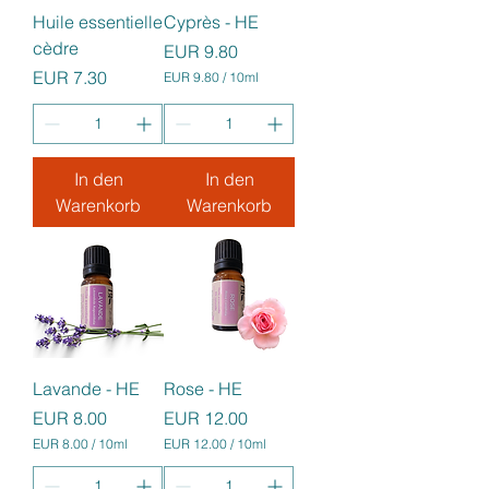
Huile essentielle
Cyprès - HE
cèdre
Preis
EUR 9.80
Preis
EUR 7.30
EUR 9.80
/
10ml
E
U
R
9
In den
In den
.
8
Warenkorb
Warenkorb
0
p
r
o
1
0
M
i
l
l
Lavande - HE
Rose - HE
i
l
Preis
Preis
EUR 8.00
EUR 12.00
i
EUR 8.00
/
10ml
t
EUR 12.00
/
10ml
E
e
E
U
r
U