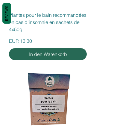
REVIEWS
Plantes pour le bain recommandées
en cas d'insomnie en sachets de
4x50g
Preis
EUR 13.30
In den Warenkorb