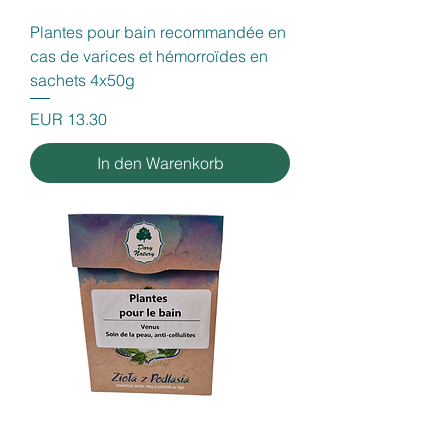
Plantes pour bain recommandée en
cas de varices et hémorroïdes en
sachets 4x50g
Preis
EUR 13.30
In den Warenkorb