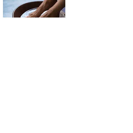
Cependant, nul besoin de se
rendre dans un centre pour
profiter des bienfaits de cette
eau.
Cette thérapie
peut être
réalisée dans un centre de
thalassothérapie,
de
thermalisme
ou de
balnéothérapie, dans un spa
mais également à la maison dans
une baignoire balnéo.
Cette technique peut être
pratiquée à des fins