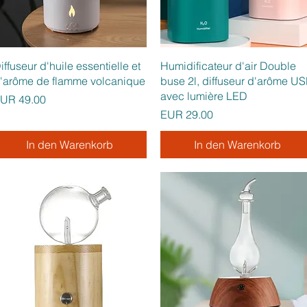
Schnellansicht
Schnellansicht
iffuseur d'huile essentielle et
Humidificateur d'air Double
'arôme de flamme volcanique
buse 2l, diffuseur d'arôme U
avec lumière LED
reis
UR 49.00
Preis
EUR 29.00
In den Warenkorb
In den Warenkorb