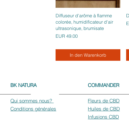
Schnellansicht
Diffuseur d'arôme à flamme
D
colorée, humidificateur d'air
P
E
ultrasonique, brumisate
Preis
EUR 49.00
In den Warenkorb
BK NATURA
COMMANDER
Qui sommes nous?
Fleurs de CBD
Conditions générales
Huiles de CBD
Infusions CBD