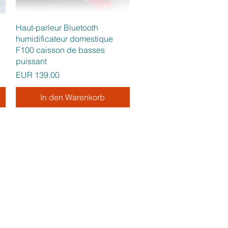
Schnellansicht
Haut-parleur Bluetooth
humidificateur domestique
F100 caisson de basses
puissant
Preis
EUR 139.00
In den Warenkorb
 VOTRE ÉCOUTE
2
répond à vos questions:
i : de 9h00 à 16h00