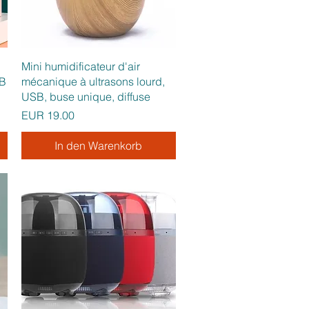
Schnellansicht
Mini humidificateur d'air
SB
mécanique à ultrasons lourd,
USB, buse unique, diffuse
Preis
EUR 19.00
In den Warenkorb