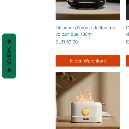
Schnellansicht
Diffuseur d'arôme de flamme
D
volcanique 130ml
d
Preis
P
EUR 59.00
E
REVIEWS
In den Warenkorb