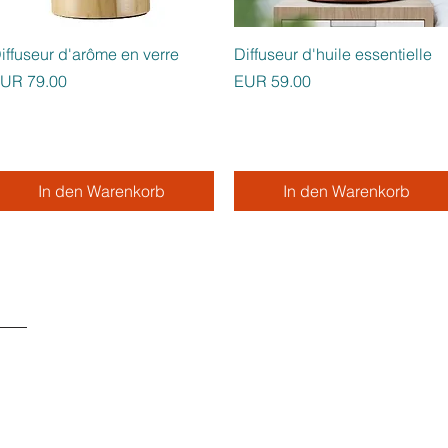
Schnellansicht
Schnellansicht
iffuseur d'arôme en verre
Diffuseur d'huile essentielle
reis
Preis
UR 79.00
EUR 59.00
In den Warenkorb
In den Warenkorb
SERVICE CLIENTS À
+ 41 77 522 96 9
Notre service clients 
- Du lundi au vendred