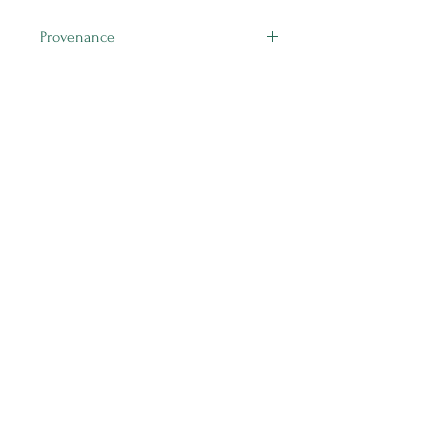
Provenance
International
Ähnliche Produkte