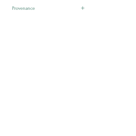
Provenance
Chine
Ähnliche Produkte