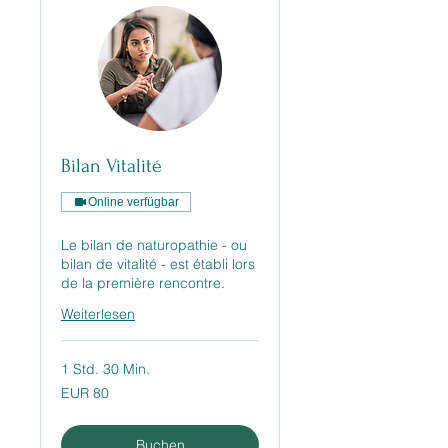
Bilan Vitalité
Online verfügbar
Le bilan de naturopathie - ou
bilan de vitalité - est établi lors
de la première rencontre.
Weiterlesen
1 Std. 30 Min.
80
EUR 80
Euro
Buchen