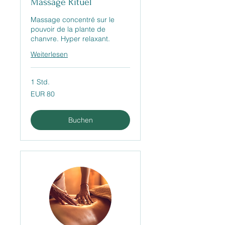
Massage Rituel
Massage concentré sur le
pouvoir de la plante de
chanvre. Hyper relaxant.
Weiterlesen
1 Std.
80
EUR 80
Euro
Buchen