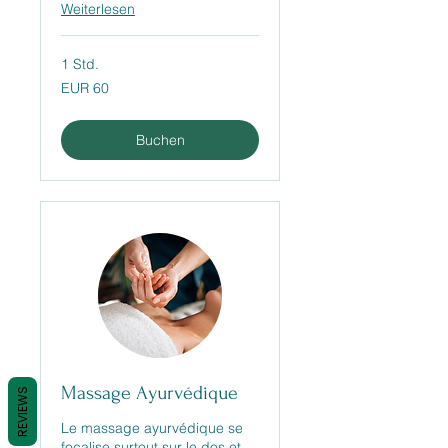
Weiterlesen
1 Std.
60
EUR 60
Euro
Buchen
Massage Ayurvédique
REVIEWS
Le massage ayurvédique se
focalise surtout sur le dos et