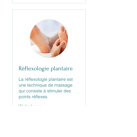
Réflexologie plantaire
La réflexologie plantaire est
une technique de massage
qui consiste à stimuler des
points réflexes.
Weiterlesen
45 Min.
50
EUR 50
Euro