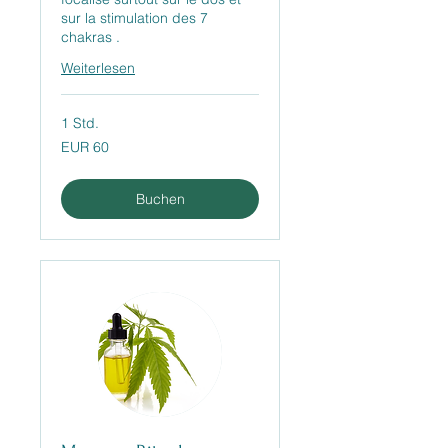
sur la stimulation des 7
chakras .
Weiterlesen
1 Std.
60
EUR 60
Euro
Buchen