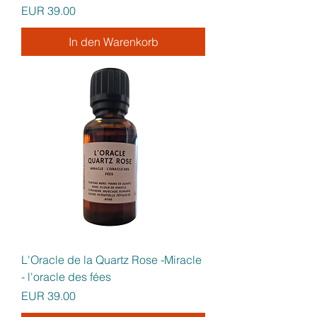
Preis
EUR 39.00
In den Warenkorb
L'Oracle de la Quartz Rose -Miracle
- l'oracle des fées
Preis
EUR 39.00