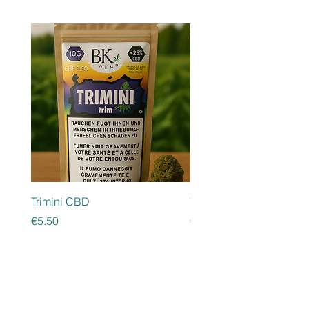
Trimini CBD
Trimala CBD
Price
Price
€5.50
€5.50