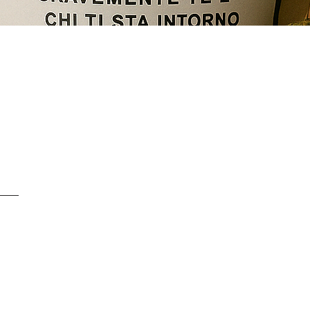
Quick View
SERVICE CLIENTS À
+ 41 77 522 96 9
Notre service clients 
- Du lundi au vendred