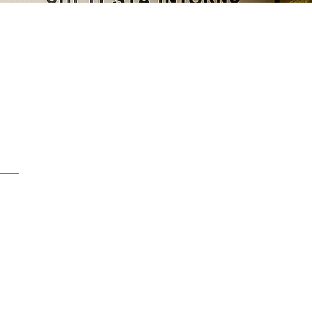
Quick View
SERVICE CLIENTS À
+ 41 77 522 96 9
Notre service clients 
- Du lundi au vendred