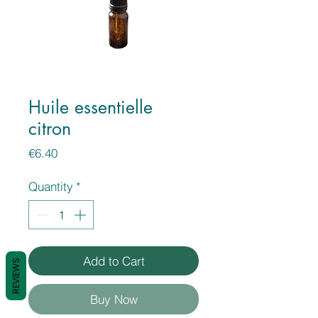
Huile essentielle
citron
Price
€6.40
Quantity
*
Add to Cart
REVIEWS
Buy Now