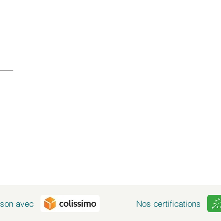
SERVICE CLIENTS À
+ 41 77 522 96 9
Notre service clients 
- Du lundi au vendred
ison avec
Nos certifications