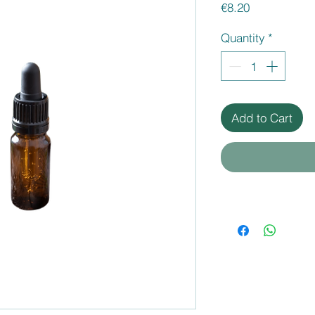
Price
€8.20
Quantity
*
Add to Cart