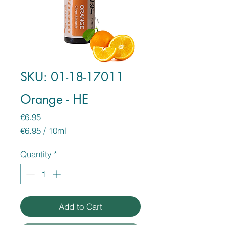
SKU: 01-18-17011
Orange - HE
Price
€6.95
€6.95
/
10ml
€6.95
per
Quantity
*
10
Milliliters
Add to Cart