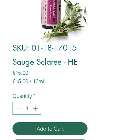
SKU: 01-18-17015
Sauge Sclaree - HE
Price
€15.00
€15.00
/
10ml
€15.00
per
Quantity
*
10
Milliliters
Add to Cart