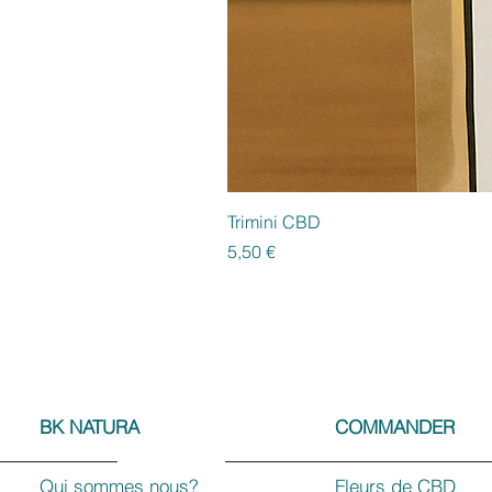
Trimini CBD
Prezzo
5,50 €
BK NATURA
COMMANDER
Qui sommes nous?
Fleurs de CBD