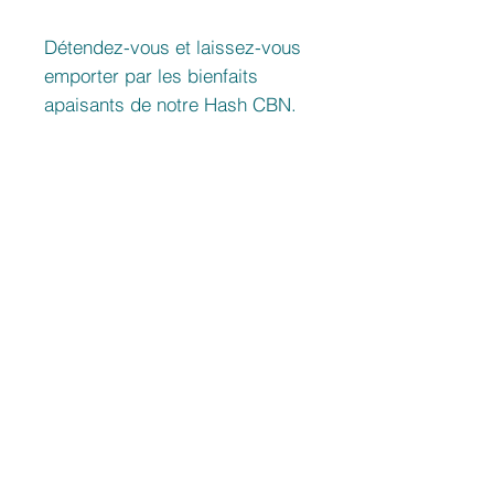
Détendez-vous et laissez-vous
emporter par les bienfaits
apaisants de notre Hash CBN.
Commandez dès maintenant et
découvrez une nouvelle
manière de vous détendre et de
retrouver l'équilibre naturel de
votre corps et de votre esprit.
🌿😌
Prodotti correlati