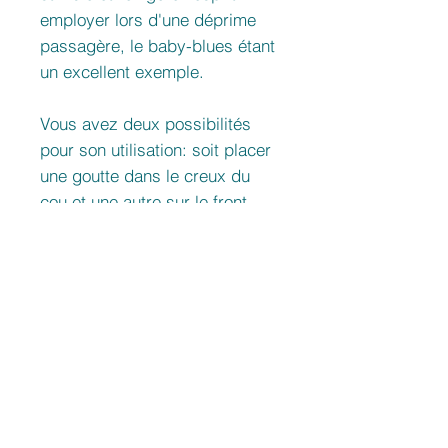
employer lors d'une déprime
passagère, le baby-blues étant
un excellent exemple.
Vous avez deux possibilités
pour son utilisation: soit placer
une goutte dans le creux du
cou et une autre sur le front,
soit verser deux gouttes dans
une tisane.
Nom Latin
Thymus Vulgaris
Précaution d'utilisation:
Demander conseil à un professionnel
de la santé • Tenir hors de portée