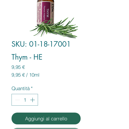
SKU: 01-18-17001
Thym - HE
Prezzo
9,95 €
9,95 €
/
10ml
9,95 €
ogni
Quantità
*
10
Millilitri
Aggiungi al carrello