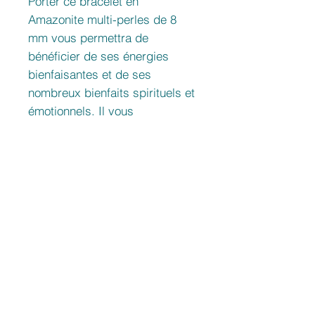
Porter ce bracelet en
Amazonite multi-perles de 8
mm vous permettra de
bénéficier de ses énergies
bienfaisantes et de ses
nombreux bienfaits spirituels et
émotionnels. Il vous
accompagnera dans votre
voyage vers l'équilibre, la
guérison et l'harmonie
intérieure.
Provenance
Mozambique