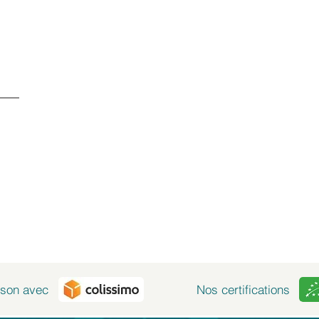
SERVICE CLIENTS À
+ 41 77 522 96 9
Notre service clients 
- Du lundi au vendred
ison avec
Nos certifications