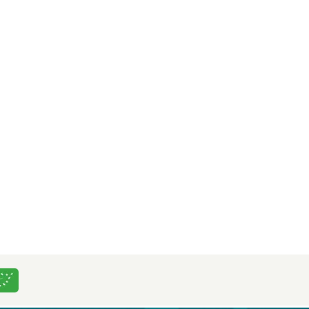
 VOTRE ÉCOUTE
2
répond à vos questions:
i : de 9h00 à 16h00