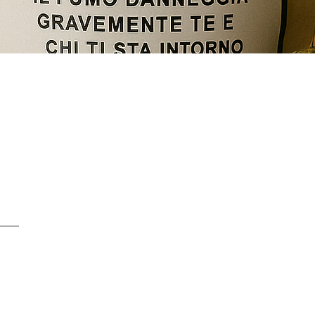
Schnellansicht
SERVICE CLIENTS À
+ 41 77 522 96 9
Notre service clients 
- Du lundi au vendred