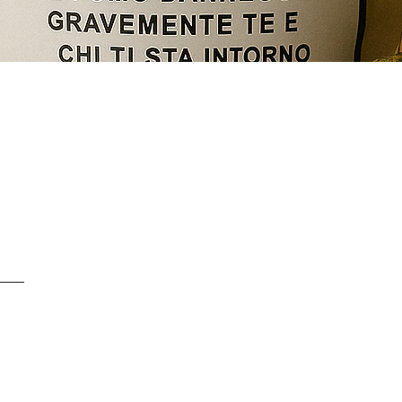
Schnellansicht
SERVICE CLIENTS À
+ 41 77 522 96 9
Notre service clients 
- Du lundi au vendred