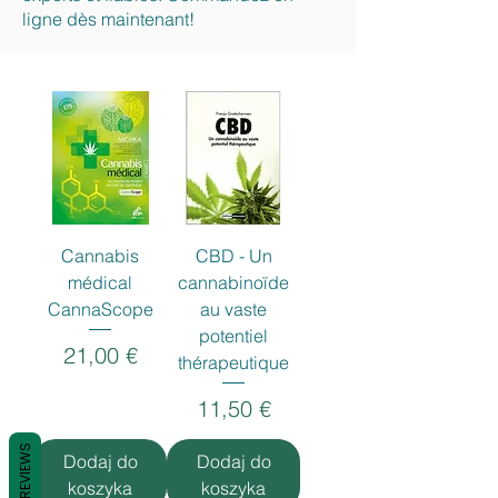
ligne dès maintenant!
Cannabis
CBD - Un
médical
cannabinoïde
CannaScope
au vaste
potentiel
Cena
21,00 €
thérapeutique
Cena
11,50 €
REVIEWS
Dodaj do
Dodaj do
koszyka
koszyka