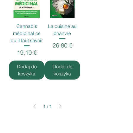
Cannabis
La cuisine au
médicinal ce
chanvre
qu'il faut savoir
Cena
26,80 €
Cena
19,10 €
Dodaj do
Dodaj do
koszyka
koszyka
1
/
1