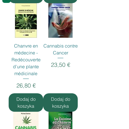
Chanvre en
Cannabis contre
médecine -
Cancer
Redécouverte
Cena
23,50 €
d'une plante
médicinale
Cena
26,80 €
Dodaj do
Dodaj do
koszyka
koszyka