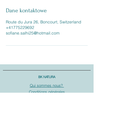
Dane kontaktowe
Route du Jura 26, Boncourt, Switzerland
+41775229692
sofiane.salhi25@hotmail.com
BK NATURA
Qui sommes nous?
Conditions générales
SERVICE CLIENTS À VOTRE ÉCOUTE
+
41 77 522 96 92
Notre service clients répond à vos questions:
- Du lundi au vendredi : de 9h00 à 16h00