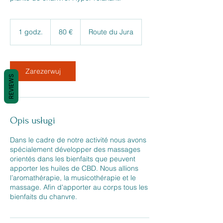
80
euro
1 godz.
1
80 €
Route du Jura
g
o
d
z
Zarezerwuj
REVIEWS
Opis usługi
Dans le cadre de notre activité nous avons
spécialement développer des massages
orientés dans les bienfaits que peuvent
apporter les huiles de CBD. Nous allions
l’aromathérapie, la musicothérapie et le
massage. Afin d'apporter au corps tous les
bienfaits du chanvre.