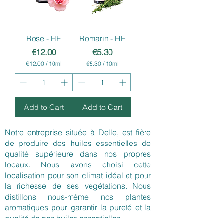
l
l
i
l
l
i
i
l
t
i
Rose - HE
Romarin - HE
e
t
r
e
Price
Price
€12.00
€5.30
s
r
€12.00
/
10ml
€5.30
/
10ml
s
€
€
1
5
2
.
.
3
0
0
Add to Cart
Add to Cart
0
p
p
e
e
r
Notre entreprise située à Delle, est fière
r
1
1
0
de produire des huiles essentielles de
0
M
qualité supérieure dans nos propres
M
i
locaux. Nous avons choisi cette
i
l
l
l
localisation pour son climat idéal et pour
l
i
la richesse de ses végétations. Nous
i
l
distillons nous-même nos plantes
l
i
i
t
aromatiques pour garantir la pureté et la
t
e
qualité de nos huiles essentielles.