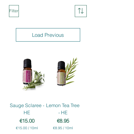
Filter
Load Previous
Sauge Sclaree -
Lemon Tea Tree
HE
- HE
Price
Price
€15.00
€8.95
€15.00
/
10ml
€8.95
/
10ml
€
€