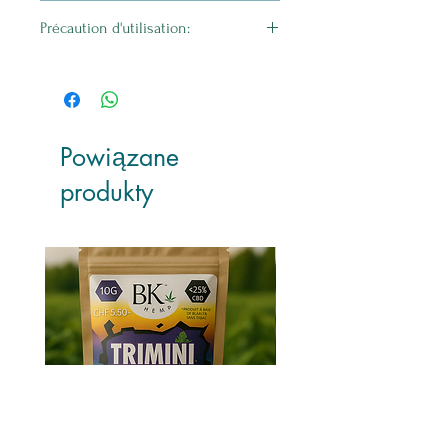
Cymbopognon Nardus
Précaution d'utilisation:
Demander conseil à un professionnel
de la santé • Tenir hors de portée
des jeunes enfants. • Ne se substitue
pas à une alimentation variée et
équilibrée et à un mode de vie sain.
Powiązane
• Ne pas dépasser la dose
produkty
conseillée. • Ne pas utiliser pendant
la grossesse et l’allaitement et chez
l’enfant de moins de 6 ans. •
Conserver à l’abri de toute source de
chaleur et de la lumière.
Tenir hors de portée des jeunes
enfants. Ne pas dépasser la dose
conseillée. Un complément
alimentaire ne se substitue pas à une
alimentation variée et équilibrée et à
un mode de vie sain.