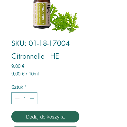
SKU: 01-18-17004
Citronnelle - HE
Cena
9,00 €
9,00 €
/
10ml
9,00 €
za
Sztuk
*
10
Mililitrów
Dodaj do koszyka