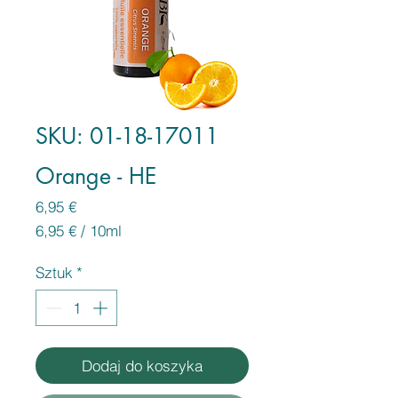
SKU: 01-18-17011
Orange - HE
Cena
6,95 €
6,95 €
/
10ml
6,95 €
za
Sztuk
*
10
Mililitrów
Dodaj do koszyka