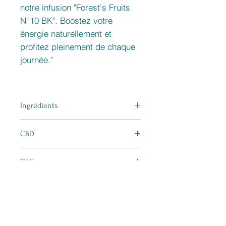
notre infusion "Forest's Fruits
N°10 BK". Boostez votre
énergie naturellement et
profitez pleinement de chaque
journée."
Ingrédients
Feuille de Chanvre (Cannabis
CBD
Sativa L, issu du catalogue EU)
Eglantier
<5%
Cassis
THC
Myrtille
Sorbier
<0.2%
Airelle
Fruit du Sureau