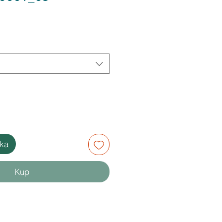
ka
Kup