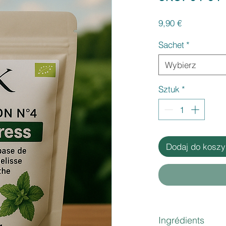
Cena
9,90 €
Sachet
*
Wybierz
Sztuk
*
Dodaj do koszy
Ingrédients