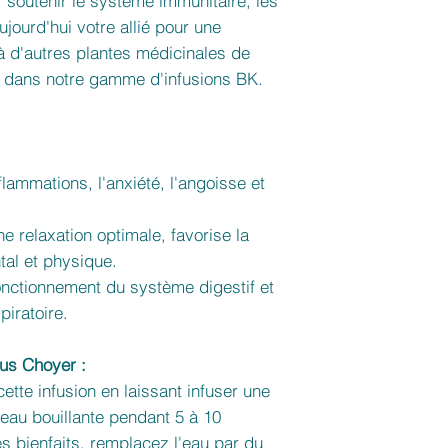
r soutenir le système immunitaire, les
aujourd'hui votre allié pour une
à d'autres plantes médicinales de
le dans notre gamme d'infusions BK.
lammations, l'anxiété, l'angoisse et
e relaxation optimale, favorise la
tal et physique.
onctionnement du système digestif et
piratoire.
us Choyer :
tte infusion en laissant infuser une
'eau bouillante pendant 5 à 10
s bienfaits, remplacez l'eau par du